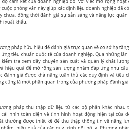
c độ cam kết của doanh nghiệp đối với việc mở rộng hoạt
g cuộc phỏng vấn này giúp xác định liệu doanh nghiệp đã c
y chưa, đồng thời đánh giá sự sẵn sàng và năng lực quản 
hi xuất khẩu.
ương pháp hữu hiệu để đánh giá trực quan về cơ sở hạ tầng
áp ứng tiêu chuẩn quốc tế của doanh nghiệp. Qua những lần
ể kiểm tra xem dây chuyền sản xuất và quản lý chất lượn
 và hiệu quả để mở rộng sản lượng nhằm đáp ứng nhu cầu
ệc đánh giá được khả năng tuân thủ các quy định và tiêu 
ờng cũng là một phần quan trọng của phương pháp đánh giá
hương pháp thu thập dữ liệu từ các bộ phận khác nhau 
cái nhìn toàn diện về tình hình hoạt động hiện tại của 
át thường được thiết kế để thu thập thông tin về năng lự
ản phẩm, hiệu quả của các quy trình nội bộ, v. Phương phá