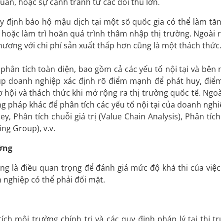
uan, hoặc sự cạnh tranh từ các đối thủ lớn.
 định bảo hộ mậu dịch tại một số quốc gia có thể làm tăn
 hoặc làm trì hoãn quá trình thâm nhập thị trường. Ngoài r
hương với chi phí sản xuất thấp hơn cũng là một thách thức
hân tích toàn diện, bao gồm cả các yếu tố nội tại và bên 
úp doanh nghiệp xác định rõ điểm mạnh để phát huy, điể
 hội và thách thức khi mở rộng ra thị trường quốc tế. Ngo
pháp khác để phân tích các yếu tố nội tại của doanh nghiệ
, Phân tích chuỗi giá trị (Value Chain Analysis), Phân tíc
ng Group), v.v.
ường
ường là điều quan trọng để đánh giá mức độ khả thi của việc
 nghiệp có thể phải đối mặt.
ích môi trường chính trị và các quy định pháp lý tại thị t