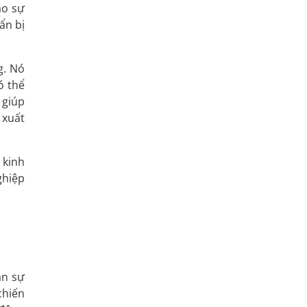
ảo sự
ẩn bị
g. Nó
ó thể
 giúp
 xuất
 kinh
ghiệp
ân sự
chiến