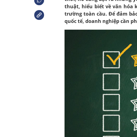
thuật, hiểu biết về văn hóa 
trường toàn cầu. Để đảm bả
quốc tế, doanh nghiệp cần ph