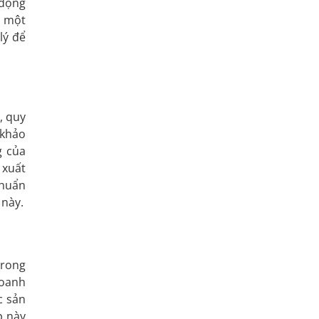
 động
ó một
lý để
, quy
 khảo
g của
 xuất
chuẩn
 này.
trong
doanh
c sản
p này