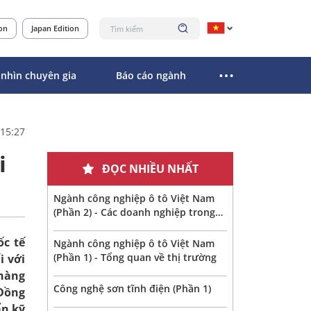
ion
Japan Edition
 nhìn chuyên gia
Báo cáo ngành
 15:27
i
ĐỌC NHIỀU NHẤT
Ngành công nghiệp ô tô Việt Nam
(Phần 2) - Các doanh nghiệp trong
ngành
ốc tế
Ngành công nghiệp ô tô Việt Nam
(Phần 1) - Tổng quan về thị trường
i với
 hàng
Công nghệ sơn tĩnh điện (Phần 1)
 Đồng
ẩn kỹ