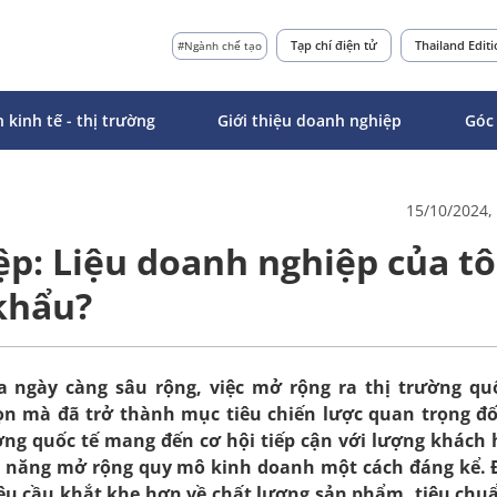
Tạp chí điện tử
Thailand Edit
#Ngành chế tạo
n kinh tế - thị trường
Giới thiệu doanh nghiệp
Góc
15/10/2024,
p: Liệu doanh nghiệp của tô
khẩu?
a ngày càng sâu rộng, việc mở rộng ra thị trường qu
ọn mà đã trở thành mục tiêu chiến lược quan trọng đố
ờng quốc tế mang đến cơ hội tiếp cận với lượng khách
ả năng mở rộng quy mô kinh doanh một cách đáng kể.
yêu cầu khắt khe hơn về chất lượng sản phẩm, tiêu chu