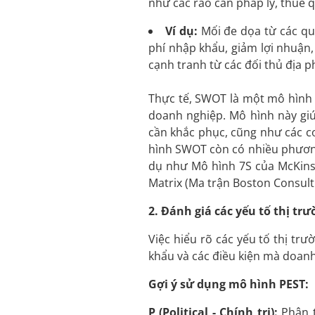
như các rào cản pháp lý, thuế q
Ví dụ:
Mối đe dọa từ các quy
phí nhập khẩu, giảm lợi nhuận,
cạnh tranh từ các đối thủ địa p
Thực tế, SWOT là một mô hình p
doanh nghiệp. Mô hình này gi
cần khắc phục, cũng như các cơ
hình SWOT còn có nhiều phương 
dụ như Mô hình 7S của McKinsey
Matrix (Ma trận Boston Consulti
2. Đánh giá các yếu tố thị tr
Việc hiểu rõ các yếu tố thị tr
khẩu và các điều kiện mà doanh
Gợi ý sử dụng mô hình PEST:
P (Political - Chính trị):
Phân t