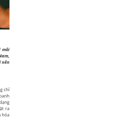
i môi
 Nam,
i nên
g chỉ
doanh
 dạng
ặt ra
n hóa