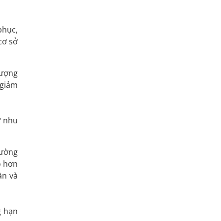
phục,
cơ sở
lượng
 giảm
ư nhu
rường
o hơn
ần và
g hạn