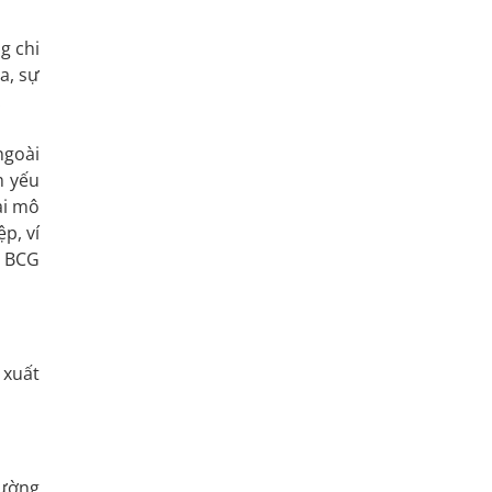
g chi
a, sự
.
ngoài
m yếu
ài mô
p, ví
h BCG
 xuất
rường