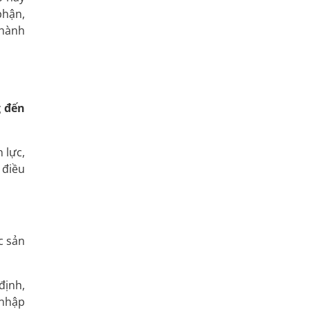
phận,
 hành
g đến
 lực,
 điều
c sản
định,
 nhập