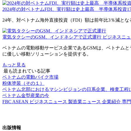
2024年の対ベトナムFDI、実行額は史上最高 半導体系投資1
24年、対ベトナム海外直接投資（FDI）額は前年比3％減と
電気タクシーのGSM、インドネシアで正式運行
ビジネスニュ
ベトナムの電動移動サービス企業であるGSMは、ベトナムと
に優しい移動ソリューションを提供する。
もっと見る
最も読まれている記事
ベトナムの電動バイク市場
粉体塗装（その１）
ベトナム北部におけるマシンビジョンの日系企業、検査工程
ベトナム金型産業の今
FBC ASEAN
ビジネスニュース
製造業ニュース
企業紹介
専
出版情報