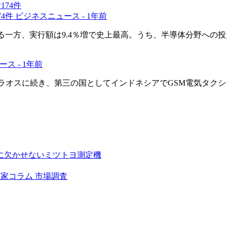
74件
ビジネスニュース -
1年前
なる一方、実行額は9.4％増で史上最高。うち、半導体分野への投
ース -
1年前
ラオスに続き、第三の国としてインドネシアでGSM電気タク
に欠かせないミツトヨ測定機
門家コラム
市場調査