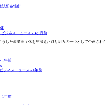
雑誌配布場所
催
ビジネスニュース -
3ヶ月前
こうした産業高度化を見据えた取り組みの一つとして企画され
-
1年前
ビジネスニュース -
1年前
-
1年前