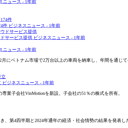
スニュース -
1年前
74件
ビジネスニュース -
1年前
ウドサービス提供
ビジネスニュース -
1年前
スニュース -
1年前
年12月にベトナム市場で2万台以上の車両を納車し、年間を通じ
立
ビジネスニュース -
1年前
子会社VinMotionを新設。子会社の51％の株式を所有。
き、第4四半期と2024年通年の経済・社会情勢の結果を発表し