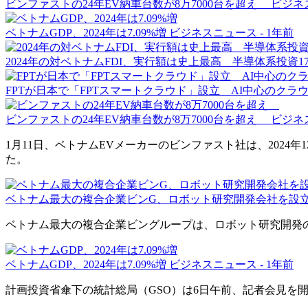
ビンファストの24年EV納車台数が8万7000台を超え
ビジネ
ベトナムGDP、2024年は7.09%増
ビジネスニュース -
1年前
2024年の対ベトナムFDI、実行額は史上最高 半導体系投資1
FPTが日本で「FPTスマートクラウド」設立 AI中心のクラ
ビンファストの24年EV納車台数が8万7000台を超え
ビジネ
1月11日、ベトナムEVメーカーのビンファスト社は、2024
た。
ベトナム最大の複合企業ビンG、ロボット研究開発会社を設
ベトナム最大の複合企業ビングループは、ロボット研究開発の専業
ベトナムGDP、2024年は7.09%増
ビジネスニュース -
1年前
計画投資省傘下の統計総局（GSO）は6日午前、記者会見を開