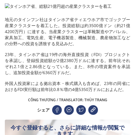
地元のタインフン社はタインホア省ティエウホア市でゴックブー
産業クラスターを着工した。投資総額は約3500億ドン（約21億
4200万円）に達する。当産業クラスターは革靴製造やアパレル、
家具加工、電気生産、電子機器製造、機械製造、農産物加工など
の分野への投資を誘致する見込みだ。
23年、タインホア省は19件の海外直接投資（FDI）プロジェクト
を承認し、登録投資総額が2億2380万ドルに達する。前年比それ
ぞれ2.1倍と2.86倍となっている。また、8件の増資案件を承認
し、追加投資金額が6360万ドルだ。
外国人投資家による拠出資本・株式購入も含めば、23年の同省に
おけるFDI実行額は前年比0.8％増の4億5350万ドルにおよんだ。
CÔNG THƯƠNG / TRANSLATOR: THÙY TRANG
シェア
今すぐ登録すると、さらに詳細な情報が閲覧で
きます。