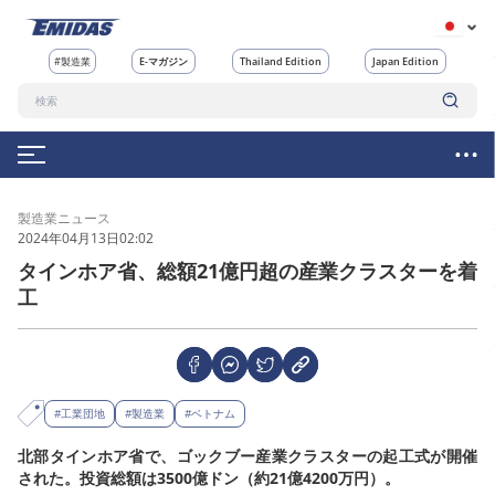
#製造業
E-マガジン
Thailand Edition
Japan Edition
製造業ニュース
2024年04月13日02:02
タインホア省、総額21億円超の産業クラスターを着
工
#工業団地
#製造業
#ベトナム
北部タインホア省で、ゴックブー産業クラスターの起工式が開催
された。投資総額は3500億ドン（約21億4200万円）。