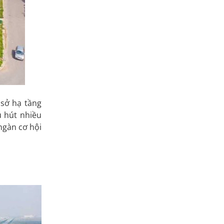
 sở hạ tầng
u hút nhiều
ngàn cơ hội