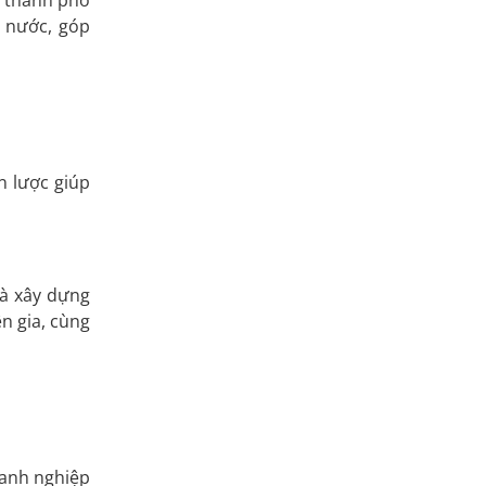
a thành phố
i nước, góp
n lược giúp
và xây dựng
n gia, cùng
oanh nghiệp