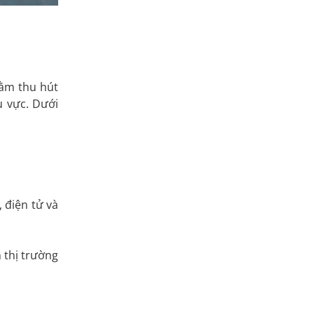
hằm thu hút
u vực. Dưới
 điện tử và
 thị trường