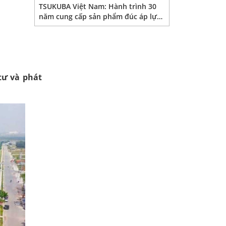
TSUKUBA Việt Nam: Hành trình 30
năm cung cấp sản phẩm đúc áp lực
tại Việt Nam
tư và phát