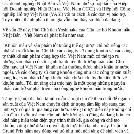
các doanh nghiệp Nhật Bản và Việt Nam nhờ sự hợp tác của Hiệp
hội Doanh nghiệp Nhật Bản tại Việt Nam (JCCI) và Hiệp hội Công
nghiệp Hỗ trợ Việt Nam (VASI) với tư cách là các đơn vị bảo trợ.
Tuy nhiên, thành phần tham gia vẫn cho thấy sự thiếu đa dạng.
Về vấn đề này, Phó Chủ tịch Yoshinaka của Câu lạc bộ Khuôn mẫu
Nhật Bản - Việt Nam đã phát biểu như sau:
"Khuôn mẫu và sản phẩm tốt không thể đạt được chỉ bởi riêng các
nhà sản xuất khuôn. Chỉ khi các công ty sử dụng khuôn và các công
ty thiết kế sản phẩm cùng hợp tác, Việt Nam mới có thể tạo ra
những sản phẩm có sức cạnh tranh trên thị trường toàn cầu. Cho
đến nay, tại Việt Nam, khuôn mẫu thường được nhập khẩu từ nước
ngoài, và các công ty sử dụng khuôn cũng như các công ty sản xuất
hàng loạt sản phẩm bằng khuôn vẫn chưa tích lũy đủ kiến thức về
khuôn mẫu. Tôi tin rằng cấu trúc này là một trong những nguyên
nhân cản trở sự phát triển của công nghệ khuôn mẫu trong nước."
Tăng tỷ lệ nội địa hóa khuôn mẫu là một chủ đề then chốt để ngành
sản xuất của Việt Nam chuyển dịch từ trọng tâm lắp ráp sang các
lĩnh vực có giá trị gia tăng cao hơn. Để đạt được điều này không chỉ
cần đầu tư vốn mà còn cần một lực lượng lao động đa dạng hơn, có
khả năng hiểu toàn diện quy trình thiết kế, gia công và chế tạo
khuôn, cũng như đưa ra quyết định trực tiếp tại nhà máy. Cuộc thi
Grand Prix năm nay đóng vai trò như một nền tảng để sinh viên và