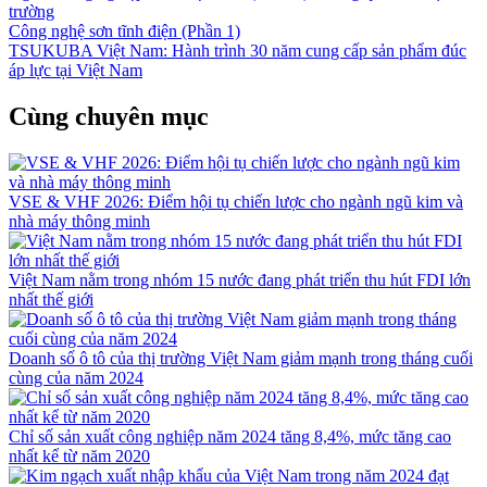
trường
Công nghệ sơn tĩnh điện (Phần 1)
TSUKUBA Việt Nam: Hành trình 30 năm cung cấp sản phẩm đúc
áp lực tại Việt Nam
Cùng chuyên mục
VSE & VHF 2026: Điểm hội tụ chiến lược cho ngành ngũ kim và
nhà máy thông minh
Việt Nam nằm trong nhóm 15 nước đang phát triển thu hút FDI lớn
nhất thế giới
Doanh số ô tô của thị trường Việt Nam giảm mạnh trong tháng cuối
cùng của năm 2024
Chỉ số sản xuất công nghiệp năm 2024 tăng 8,4%, mức tăng cao
nhất kể từ năm 2020