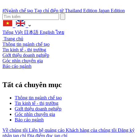
#Ngành chế tạo
Tạp chí điện tử
Thailand Edition
Japan Edition
Tiếng Việt
日本語
English
ไทย
Trang chủ
Thông tin ngành chế tạo
Tin kinh tế - thị trường
Giới thiệu doanh nghiệp
Góc nhìn chuyên gia
Báo cáo ngành
Tất cả chuyên mục
Thông tin ngành chế tạo
Tin kinh tế - thị trường
Giới thiệu doanh nghiệp
Góc nhìn chuyên gia
Báo cáo ngành
Về chúng tôi
Liên hệ quảng cáo
Khách hàng của chúng tôi
Đăng ký
nhận tạp chí
Địa điểm đọc tạp chí