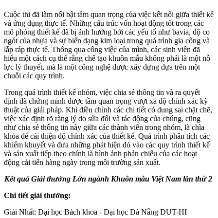
Cuộc thi đã làm nổi bật tầm quan trọng của việc kết nối giữa thiết kế
và ứng dụng thực tế. Những cấu trúc vốn hoạt động tốt trong các
mô phỏng thiết kế đã bị ảnh hưởng bởi các yếu tố như bavia, độ co
ngót của nhựa và sự biến dạng kim loại trong quá trình gia công và
lắp ráp thực tế. Thông qua công việc của mình, các sinh viên đã
hiểu một cách cụ thể rằng chế tạo khuôn mẫu không phải là một nỗ
lực lý thuyết, mà là một công nghệ được xây dựng dựa trên một
chuỗi các quy trình.
Trong quá trình thiết kế nhóm, việc chia sẻ thông tin và ra quyết
định đã chứng minh được tầm quan trọng vượt xa độ chính xác kỹ
thuật của giải pháp. Khi điều chỉnh các chi tiết có dung sai chặt chẽ,
việc xác định rõ ràng lý do sửa đổi và tác động của chúng, cũng
như chia sẻ thông tin này giữa các thành viên trong nhóm, là chìa
khóa để cải thiện độ chính xác của thiết kế. Quá trình phân tích các
khiếm khuyết và đưa những phát hiện đó vào các quy trình thiết kế
và sản xuất tiếp theo chính là hình ảnh phản chiếu của các hoạt
động cải tiến hàng ngày trong môi trường sản xuất.
Kết quả Giải thưởng Lớn ngành Khuôn mẫu Việt Nam lần thứ 2
Chi tiết giải thưởng:
Giải Nhất:
Đại học Bách khoa - Đại học Đà Nẵng
DUT-HI