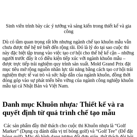
Sinh viên trình bày các ý tưởng và sáng kiến trong thiết kế và gia
công
Dù có tầm quan trọng rất lớn nhưng ngành chế tạo khuôn mẫu vẫn
chưa được thế hệ trẻ biết đến rộng rãi. Đó là lý do tại sao cuộc thi
này đặc biệt tập trung vào việc tạo cơ hội cho thế hệ kế cận – những
người trước đây ít có điều kiện tiếp xúc với ngành khuôn mẫu –
được trực tiếp trải nghiệm quy trình sản xuất. Mold Grand Prix đặt
mục tiêu mở rộng nguồn nhân lực tài năng bằng cách tạo cơ hội trải
nghiệm thực tế vai trò và sức hấp dẫn của ngành khuôn, đồng thời
đóng góp vào sự phát triển bền vững của ngành công nghiệp khuôn
mẫu tại cả Nhật Bản và Việt Nam.
Danh mục Khuôn nhựa
:
Thiết kế và ra
quyết định từ quá trình chế tạo mẫu
Các sản phẩm đầy thử thách cho cuộc thi Khuôn nhựa là “Golf
Marker” (Dụng cụ đánh dấu vị trí bóng golf) và “Golf Tee” (Đế đặt
bóng golf). Mặc dù hình dạng tương đối đơn giản, thử thách đòi hỏi