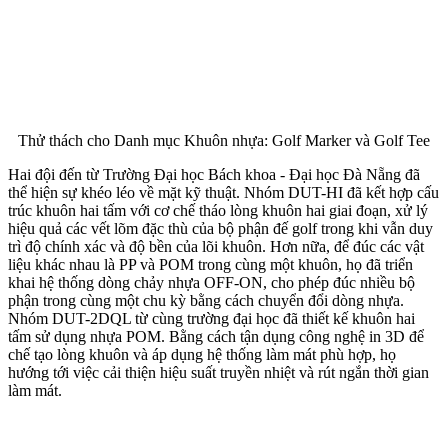
Thử thách cho Danh mục Khuôn nhựa: Golf Marker và Golf Tee
Hai đội đến từ Trường Đại học Bách khoa - Đại học Đà Nẵng đã
thể hiện sự khéo léo về mặt kỹ thuật. Nhóm DUT-HI đã kết hợp cấu
trúc khuôn hai tấm với cơ chế tháo lòng khuôn hai giai đoạn, xử lý
hiệu quả các vết lõm đặc thù của bộ phận đế golf trong khi vẫn duy
trì độ chính xác và độ bền của lõi khuôn. Hơn nữa, để đúc các vật
liệu khác nhau là PP và POM trong cùng một khuôn, họ đã triển
khai hệ thống dòng chảy nhựa OFF-ON, cho phép đúc nhiều bộ
phận trong cùng một chu kỳ bằng cách chuyển đổi dòng nhựa.
Nhóm DUT-2DQL từ cùng trường đại học đã thiết kế khuôn hai
tấm sử dụng nhựa POM. Bằng cách tận dụng công nghệ in 3D để
chế tạo lòng khuôn và áp dụng hệ thống làm mát phù hợp, họ
hướng tới việc cải thiện hiệu suất truyền nhiệt và rút ngắn thời gian
làm mát.