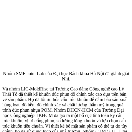
Nhóm SME Joint Lab của Đại học Bách khoa Hà Nội đã giành giải
Nhì.
Và nhóm LIC-MoldRise tại Trường Cao đẳng Công nghệ cao Lý
Thái Tổ đã thiết kế khuôn đúc phun độ chính xác cao dựa trên bản
vẽ sản phẩm. Họ đã tối ưu hóa cấu trúc khuôn để đảm bảo sản xuất
hàng loạt, độ bền, độ chính xác và chất lượng thẩm mỹ trong quá
trình đúc phun nhựa POM. Nhóm DHCN-HCM của Trường Đại
học Công nghiệp TP.HCM đã tạo ra một bố cục tính toán kỹ cấu
trúc khuôn, vị trí cổng phun, số lượng lòng khuôn và lựa chọn cấu
trúc khuôn tiêu chuẩn. Vì thiết kế bề mặt sản phẩm có thể tự do tùy
chỉnh, họ đã sử dụng logo của nhà trường. Nhóm CTM73-UTT tại