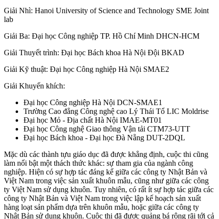
Giải Nhì:
Hanoi University of Science and Technology
SME Joint
lab
Giải Ba:
Đại học Công nghiệp TP. Hồ Chí Minh
DHCN-HCM
Giải Thuyết trình:
Đại học Bách khoa Hà Nội
Đội BKAD
Giải Kỹ thuật:
Đại học Công nghiệp Hà Nội
SMAE2
Giải Khuyến khích:
Đại học Công nghiệp Hà Nội
DCN-SMAE1
Trường Cao đẳng Công nghệ cao Lý Thái Tổ LIC Moldrise
Đại học Mỏ - Địa chất Hà Nội IMAE-MT01
Đại học Công nghệ Giao thông Vận tải CTM73-UTT
Đại học Bách khoa - Đại học Đà Nẵng DUT-2DQL
Mặc dù các thành tựu giáo dục đã được khẳng định, cuộc thi cũng
làm nổi bật một thách thức khác: sự tham gia của ngành công
nghiệp. Hiện có sự hợp tác đáng kể giữa các công ty Nhật Bản và
Việt Nam trong việc sản xuất khuôn mẫu, cũng như giữa các công
ty Việt Nam sử dụng khuôn. Tuy nhiên, có rất ít sự hợp tác giữa các
công ty Nhật Bản và Việt Nam trong việc lập kế hoạch sản xuất
hàng loạt sản phẩm dựa trên khuôn mẫu, hoặc giữa các công ty
Nhật Bản sử dụng khuôn. Cuộc thi đã được quảng bá rộng rãi tới cả