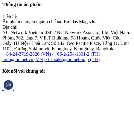
Thông tin ấn phẩm
Liên hệ
Ấn phẩm chuyên ngành chế tạo Emidas Magazine
Địa chỉ:
NC Network Vietnam JSC / NC Network Asia Co., Ltd.
Việt Nam:
Phòng 702, tầng 7, V.E.T Building, 98 Hoàng Quốc Việt, Cầu
Giấy, Hà Nội / Thái Lan: Số 142 Two Pacific Place, Tầng 11, Unit
1102, Đường Sukhumvit, Klongtoey, Klongtoey, Bangkok
+84-24-3719-2826 (VN) / +66-2-254-1801-2 (TH)
info@nc-net.vn (VN) / th_sales@nc-net.or.jp (TH)
Kết nối với chúng tôi