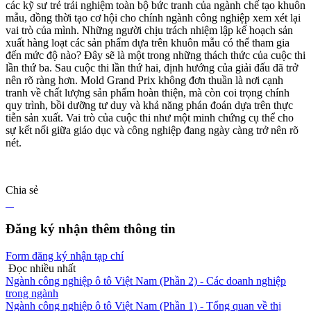
các kỹ sư trẻ trải nghiệm toàn bộ bức tranh của ngành chế tạo khuôn
mẫu, đồng thời tạo cơ hội cho chính ngành công nghiệp xem xét lại
vai trò của mình. Những người chịu trách nhiệm lập kế hoạch sản
xuất hàng loạt các sản phẩm dựa trên khuôn mẫu có thể tham gia
đến mức độ nào? Đây sẽ là một trong những thách thức của cuộc thi
lần thứ ba. Sau cuộc thi lần thứ hai, định hướng của giải đấu đã trở
nên rõ ràng hơn. Mold Grand Prix không đơn thuần là nơi cạnh
tranh về chất lượng sản phẩm hoàn thiện, mà còn coi trọng chính
quy trình, bồi dưỡng tư duy và khả năng phán đoán dựa trên thực
tiễn sản xuất. Vai trò của cuộc thi như một minh chứng cụ thể cho
sự kết nối giữa giáo dục và công nghiệp đang ngày càng trở nên rõ
nét.
Chia sẻ
Đăng ký nhận thêm thông tin
Form đăng ký nhận tạp chí
Đọc nhiều nhất
Ngành công nghiệp ô tô Việt Nam (Phần 2) - Các doanh nghiệp
trong ngành
Ngành công nghiệp ô tô Việt Nam (Phần 1) - Tổng quan về thị