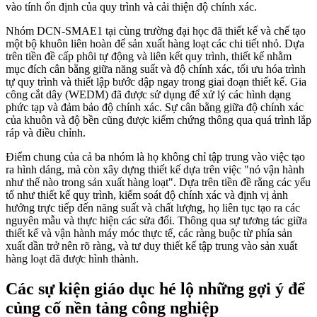
vào tính ổn định của quy trình và cải thiện độ chính xác.
Nhóm DCN-SMAE1 tại cùng trường đại học đã thiết kế và chế tạo
một bộ khuôn liên hoàn để sản xuất hàng loạt các chi tiết nhỏ. Dựa
trên tiền đề cấp phôi tự động và liên kết quy trình, thiết kế nhằm
mục đích cân bằng giữa năng suất và độ chính xác, tối ưu hóa trình
tự quy trình và thiết lập bước dập ngay trong giai đoạn thiết kế. Gia
công cắt dây (WEDM) đã được sử dụng để xử lý các hình dạng
phức tạp và đảm bảo độ chính xác. Sự cân bằng giữa độ chính xác
của khuôn và độ bền cũng được kiểm chứng thông qua quá trình lắp
ráp và điều chỉnh.
Điểm chung của cả ba nhóm là họ không chỉ tập trung vào việc tạo
ra hình dáng, mà còn xây dựng thiết kế dựa trên việc "nó vận hành
như thế nào trong sản xuất hàng loạt". Dựa trên tiền đề rằng các yếu
tố như thiết kế quy trình, kiểm soát độ chính xác và định vị ảnh
hưởng trực tiếp đến năng suất và chất lượng, họ liên tục tạo ra các
nguyên mẫu và thực hiện các sửa đổi. Thông qua sự tương tác giữa
thiết kế và vận hành máy móc thực tế, các ràng buộc từ phía sản
xuất dần trở nên rõ ràng, và tư duy thiết kế tập trung vào sản xuất
hàng loạt đã được hình thành.
Các sự kiện giáo dục hé lộ những gợi ý để
củng cố nền tảng công nghiệp