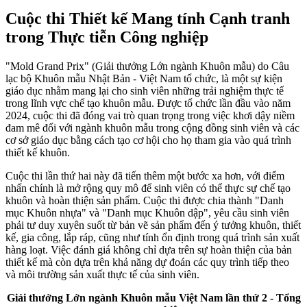
Cuộc thi Thiết kế Mang tính Cạnh tranh
trong Thực tiễn Công nghiệp
"Mold Grand Prix" (Giải thưởng Lớn ngành Khuôn mẫu) do Câu
lạc bộ Khuôn mẫu Nhật Bản - Việt Nam tổ chức, là một sự kiện
giáo dục nhằm mang lại cho sinh viên những trải nghiệm thực tế
trong lĩnh vực chế tạo khuôn mẫu. Được tổ chức lần đầu vào năm
2024, cuộc thi đã đóng vai trò quan trọng trong việc khơi dậy niềm
đam mê đối với ngành khuôn mẫu trong cộng đồng sinh viên và các
cơ sở giáo dục bằng cách tạo cơ hội cho họ tham gia vào quá trình
thiết kế khuôn.
Cuộc thi lần thứ hai này đã tiến thêm một bước xa hơn, với điểm
nhấn chính là mở rộng quy mô để sinh viên có thể thực sự chế tạo
khuôn và hoàn thiện sản phẩm. Cuộc thi được chia thành "Danh
mục Khuôn nhựa" và "Danh mục Khuôn dập", yêu cầu sinh viên
phải tư duy xuyên suốt từ bản vẽ sản phẩm đến ý tưởng khuôn, thiết
kế, gia công, lắp ráp, cũng như tính ổn định trong quá trình sản xuất
hàng loạt.
Việc đánh giá không chỉ dựa trên sự hoàn thiện của bản
thiết kế mà còn dựa trên khả năng dự đoán các quy trình tiếp theo
và môi trường sản xuất thực tế của sinh viên.
Giải thưởng Lớn ngành Khuôn mẫu Việt Nam lần thứ 2 - Tổng