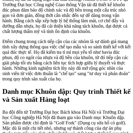
Trường Đại học Công nghệ Giao thông Vận tải đã thiết kế khuôn
đúc phun đảm bảo độ chính xác và độ bền trong một cấu trúc nhỏ
gọn và đơn giản, đồng thời cân nhắc đến sự dễ dàng trong vận
hành. Bằng cách sắp xếp hợp lý hệ thống làm mát, cơ chế đẩy và
đường dẫn nhựa, họ đã cải thiện khả năng tách khuôn, đạt được cả
chất lượng thẩm mỹ và tính ổn định của khuôn.
Điểm chung trong cách tiếp cận của các nhóm là sự đánh giá mang
tính xây dựng thông qua việc chế tạo mẫu và so sánh thiết kế với kết
quả đúc thực tế. Họ đã kiểm tra tỉ mỉ mọi yếu tố như bavia đúc
phun, độ co ngót của nhựa và độ bền của khuôn, từ đó tiếp cận các
giải pháp tối ưu bằng cách liên tục tích hợp giữa lý thuyết và thực
hành. Những kinh nghiệm tích lũy này đã mở rộng góc nhìn của
sinh viên từ việc đơn thuần là "chế tạo" sang "tư duy và phán đoán"
trong quy trình sản xuất của họ.
Danh mục Khuôn dập:
Quy trình Thiết kế
và Sản xuất Hàng loạt
Ba đội đến từ Trường Đại học Bách khoa Hà Nội và Trường Đại
học Công nghiệp Hà Nội đã tham gia vào Danh mục Khuôn dập.
Sản phẩm được chỉ định là "Golf Fork" (Dụng cụ sửa hố cỏ golf).
Mặc dù là một chi tiết nhỏ, nhưng sự thành công của dự án phụ