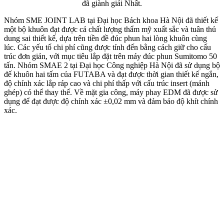
đã giành giải Nhất.
Nhóm SME JOINT LAB tại Đại học Bách khoa Hà Nội đã thiết kế
một bộ khuôn đạt được cả chất lượng thẩm mỹ xuất sắc và tuân thủ
dung sai thiết kế, dựa trên tiền đề đúc phun hai lòng khuôn cùng
lúc. Các yếu tố chi phí cũng được tính đến bằng cách giữ cho cấu
trúc đơn giản, với mục tiêu lắp đặt trên máy đúc phun Sumitomo 50
tấn. Nhóm SMAE 2 tại Đại học Công nghiệp Hà Nội đã sử dụng bộ
đế khuôn hai tấm của FUTABA và đạt được thời gian thiết kế ngắn,
độ chính xác lắp ráp cao và chi phí thấp với cấu trúc insert (mảnh
ghép) có thể thay thế. Về mặt gia công, máy phay EDM đã được sử
dụng để đạt được độ chính xác ±0,02 mm và đảm bảo độ khít chính
xác.