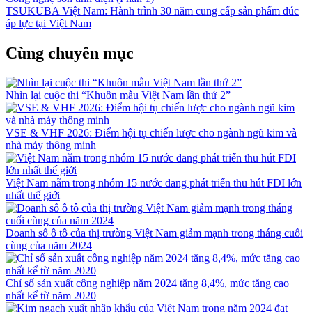
TSUKUBA Việt Nam: Hành trình 30 năm cung cấp sản phẩm đúc
áp lực tại Việt Nam
Cùng chuyên mục
Nhìn lại cuộc thi “Khuôn mẫu Việt Nam lần thứ 2”
VSE & VHF 2026: Điểm hội tụ chiến lược cho ngành ngũ kim và
nhà máy thông minh
Việt Nam nằm trong nhóm 15 nước đang phát triển thu hút FDI lớn
nhất thế giới
Doanh số ô tô của thị trường Việt Nam giảm mạnh trong tháng cuối
cùng của năm 2024
Chỉ số sản xuất công nghiệp năm 2024 tăng 8,4%, mức tăng cao
nhất kể từ năm 2020