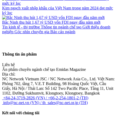
Kim ngạch xuất nhập khẩu của Việt Nam trong năm 2024 đạt mức
kỷ lục
Bắc Ninh thu hút 1,67 tỷ USD vốn FDI ngay đầu năm mới
Tin kinh tế - thị trường
Thông tin ngành chế tạo
Giới thiệu doanh
nghiệp
Góc nhìn chuyên gia
Báo cáo ngành
Thông tin ấn phẩm
Liên hệ
Ấn phẩm chuyên ngành chế tạo Emidas Magazine
Địa chỉ:
NC Network Vietnam JSC / NC Network Asia Co., Ltd.
Việt Nam:
Phòng 702, tầng 7, V.E.T Building, 98 Hoàng Quốc Việt, Cầu
Giấy, Hà Nội / Thái Lan: Số 142 Two Pacific Place, Tầng 11, Unit
1102, Đường Sukhumvit, Klongtoey, Klongtoey, Bangkok
+84-24-3719-2826 (VN) / +66-2-254-1801-2 (TH)
info@nc-net.vn (VN) / th_sales@nc-net.or.jp (TH)
Kết nối với chúng tôi