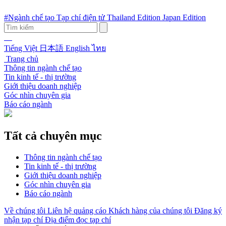
#Ngành chế tạo
Tạp chí điện tử
Thailand Edition
Japan Edition
Tiếng Việt
日本語
English
ไทย
Trang chủ
Thông tin ngành chế tạo
Tin kinh tế - thị trường
Giới thiệu doanh nghiệp
Góc nhìn chuyên gia
Báo cáo ngành
Tất cả chuyên mục
Thông tin ngành chế tạo
Tin kinh tế - thị trường
Giới thiệu doanh nghiệp
Góc nhìn chuyên gia
Báo cáo ngành
Về chúng tôi
Liên hệ quảng cáo
Khách hàng của chúng tôi
Đăng ký
nhận tạp chí
Địa điểm đọc tạp chí