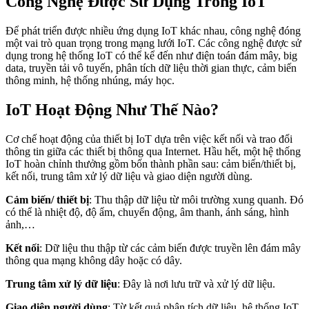
Công Nghệ Được Sử Dụng Trong IoT
Để phát triển được nhiều ứng dụng IoT khác nhau, công nghệ đóng
một vai trò quan trọng trong mạng lưới IoT. Các công nghệ được sử
dụng trong hệ thống IoT có thể kể đến như điện toán đám mây, big
data, truyền tải vô tuyến, phân tích dữ liệu thời gian thực, cảm biến
thông minh, hệ thống nhúng, máy học.
IoT Hoạt Động Như Thế Nào?
Cơ chế hoạt động của thiết bị IoT dựa trên việc kết nối và trao đổi
thông tin giữa các thiết bị thông qua Internet. Hầu hết, một hệ thống
IoT hoàn chỉnh thưởng gồm bốn thành phần sau: cảm biến/thiết bị,
kết nối, trung tâm xử lý dữ liệu và giao diện người dùng.
Cảm biến/ thiết bị
: Thu thập dữ liệu từ môi trường xung quanh. Đó
có thể là nhiệt độ, độ ẩm, chuyển động, âm thanh, ánh sáng, hình
ảnh,…
Kết nối
: Dữ liệu thu thập từ các cảm biến được truyền lên đám mây
thông qua mạng không dây hoặc có dây.
Trung tâm xử lý dữ liệu
: Đây là nơi lưu trữ và xử lý dữ liệu.
Giao diện người dùng
: Từ kết quả phân tích dữ liệu, hệ thống IoT