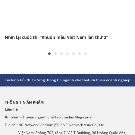
Nhìn lại cuộc thi “Khuôn mẫu Việt Nam lần thứ 2”
Tin kinh tế - thị trường
Thông tin ngành chế tạo
Giới thiệu doanh nghiệp
Gó
THÔNG TIN ẤN PHẨM
Liên hệ
Ấn phẩm chuyên ngành chế tạo Emidas Magazine
Địa chỉ:
NC Network Vietnam JSC / NC Network Asia Co., Ltd.
Việt Nam: Phòng 702, tầng 7, V.E.T Building, 98 Hoàng Quốc Việt,