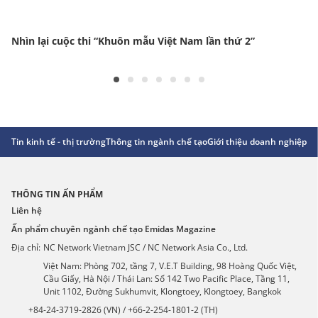
Nhìn lại cuộc thi “Khuôn mẫu Việt Nam lần thứ 2”
Tin kinh tế - thị trường
Thông tin ngành chế tạo
Giới thiệu doanh nghiệp
Gó
THÔNG TIN ẤN PHẨM
Liên hệ
Ấn phẩm chuyên ngành chế tạo Emidas Magazine
Địa chỉ:
NC Network Vietnam JSC / NC Network Asia Co., Ltd.
Việt Nam: Phòng 702, tầng 7, V.E.T Building, 98 Hoàng Quốc Việt,
Cầu Giấy, Hà Nội / Thái Lan: Số 142 Two Pacific Place, Tầng 11,
Unit 1102, Đường Sukhumvit, Klongtoey, Klongtoey, Bangkok
+84-24-3719-2826 (VN) / +66-2-254-1801-2 (TH)