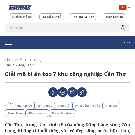
#Ngành chế tạo
Tạp chí điện tử
Thailand Edition
Japan Edition
Tin kinh tế - thị trường
10/05/2024, 10:21
Giải mã bí ẩn top 7 khu công nghiệp Cần Thơ
#FBC ASEAN
#Nhà máy
#Kinh tế
#khu công nghiệp
#Tin tức
#Việt Nam
#Kinh doanh
#Doanh nghiệp
Cần Thơ, trung tâm kinh tế của vùng Đồng bằng sông Cửu
Long, không chỉ nổi tiếng với vẻ đẹp sông nước hữu tình,