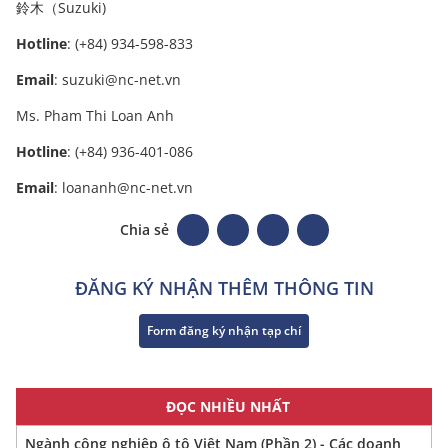
鈴木（Suzuki)
Hotline
: (+84) 934-598-833
Email
: suzuki@nc-net.vn
Ms. Pham Thi Loan Anh
Hotline
: (+84) 936-401-086
Email
: loananh@nc-net.vn
Chia sẻ
ĐĂNG KÝ NHẬN THÊM THÔNG TIN
Form đăng ký nhận tạp chí
ĐỌC NHIỀU NHẤT
Ngành công nghiệp ô tô Việt Nam (Phần 2) - Các doanh