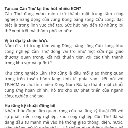
Tại sao Cần Thơ lại thu hút nhiều KCN?
Cần Thơ đang vươn mình trở thành một trung tâm công
nghiệp năng động của vùng Đồng bằng sông Cửu Long, đặc
biệt là trong lĩnh vực chế tạo. Sức hút này đến từ những lợi
thế vượt trội mà thành phố sở hữu:
Vị trí địa lý chiến lược
Nằm ở vị trí trung tâm vùng Đồng bằng sông Cửu Long, khu
công nghiệp Cần Thơ đóng vai trò như một cửa ngõ giao
thương quan trọng, kết nối thuận tiện với các tỉnh thành
trong khu vực và quốc tế.
Khu công nghiệp Cần Thơ cũng là đầu mối giao thông quan
trọng trên tuyến hành lang kinh tế phía Nam, kết nối với
TP.HCM và các tỉnh miền Đông Nam Bộ, tạo thành một chuỗi
cung ứng hoàn chỉnh, hỗ trợ cho sự phát triển của ngành
công nghiệp chế tạo.
Hạ tầng kỹ thuật đồng bộ
Nhận thức được tầm quan trọng của hạ tầng kỹ thuật đối với
sự phát triển công nghiệp, khu công nghiệp Cần Thơ đã và
đang đầu tư mạnh mẽ vào hệ thống giao thông, điện, nước,
viễn thông, xử lý nước thải… Hệ thống giao thông đường bộ