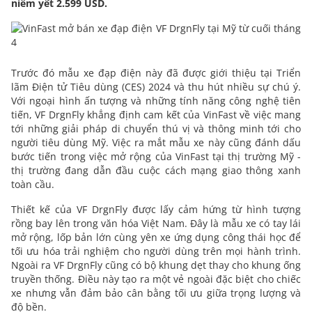
niêm yết 2.599 USD.
Trước đó mẫu xe đạp điện này đã được giới thiệu tại Triển
lãm Điện tử Tiêu dùng (CES) 2024 và thu hút nhiều sự chú ý.
Với ngoại hình ấn tượng và những tính năng công nghệ tiên
tiến, VF DrgnFly khẳng định cam kết của VinFast về việc mang
tới những giải pháp di chuyển thú vị và thông minh tới cho
người tiêu dùng Mỹ. Việc ra mắt mẫu xe này cũng đánh dấu
bước tiến trong việc mở rộng của VinFast tại thị trường Mỹ -
thị trường đang dẫn đầu cuộc cách mạng giao thông xanh
toàn cầu.
Thiết kế của VF DrgnFly được lấy cảm hứng từ hình tượng
rồng bay lên trong văn hóa Việt Nam. Đây là mẫu xe có tay lái
mở rộng, lốp bản lớn cùng yên xe ứng dụng công thái học để
tối ưu hóa trải nghiệm cho người dùng trên mọi hành trình.
Ngoài ra VF DrgnFly cũng có bộ khung dẹt thay cho khung ống
truyền thống. Điều này tạo ra một vẻ ngoài đặc biệt cho chiếc
xe nhưng vẫn đảm bảo cân bằng tối ưu giữa trọng lượng và
độ bền.