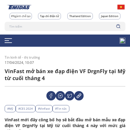
#Ngành chế tạo
Tạp chí điện tử
Thailand Edition
Japan Edition
Tin kinh tế - thị trường
17/04/2024, 10:07
VinFast mở bán xe đạp điện VF DrgnFly tại Mỹ
từ cuối tháng 4
#Mỹ
#CES 2024
#VinFast
#Tin tức
VinFast mới đây công bố họ sẽ bắt đầu mở bán mẫu xe đạp
điện VF DrgnFly tại Mỹ từ cuối tháng 4 này với mức giá