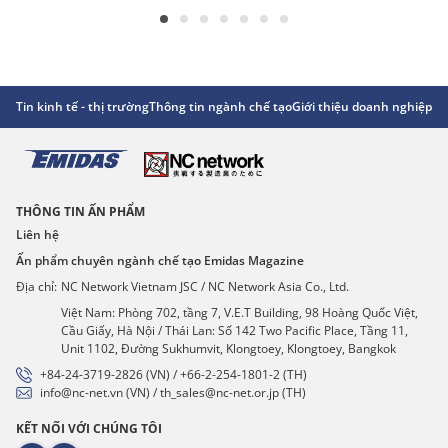
Tin kinh tế - thị trường
Thông tin ngành chế tạo
Giới thiệu doanh nghiệp
Gó
THÔNG TIN ẤN PHẨM
Liên hệ
Ấn phẩm chuyên ngành chế tạo Emidas Magazine
Địa chỉ:
NC Network Vietnam JSC / NC Network Asia Co., Ltd.
Việt Nam: Phòng 702, tầng 7, V.E.T Building, 98 Hoàng Quốc Việt,
Cầu Giấy, Hà Nội / Thái Lan: Số 142 Two Pacific Place, Tầng 11,
Unit 1102, Đường Sukhumvit, Klongtoey, Klongtoey, Bangkok
+84-24-3719-2826 (VN) / +66-2-254-1801-2 (TH)
info@nc-net.vn (VN) / th_sales@nc-net.or.jp (TH)
KẾT NỐI VỚI CHÚNG TÔI