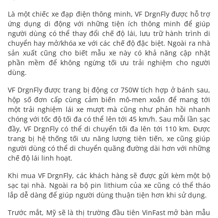
Là một chiếc xe đạp điện thông minh, VF DrgnFly được hỗ trợ
ứng dụng di động với những tiện ích thông minh để giúp
người dùng có thể thay đổi chế độ lái, lưu trữ hành trình di
chuyển hay mở/khóa xe với các chế độ đặc biệt. Ngoài ra nhà
sản xuất cũng cho biết mẫu xe này có khả năng cập nhật
phần mềm để không ngừng tối ưu trải nghiệm cho người
dùng.
VF DrgnFly được trang bị động cơ 750W tích hợp ở bánh sau,
hộp số đơn cấp cùng cảm biến mô-men xoắn để mang tới
một trải nghiệm lái xe mượt mà cũng như phản hồi nhanh
chóng với tốc độ tối đa có thể lên tới 45 km/h. Sau mỗi lần sạc
đầy, VF DrgnFly có thể di chuyển tối đa lên tới 110 km. Được
trang bị hệ thống tối ưu năng lượng tiên tiến, xe cũng giúp
người dùng có thể di chuyển quãng đường dài hơn với những
chế độ lái linh hoạt.
Khi mua VF DrgnFly, các khách hàng sẽ được gửi kèm một bộ
sạc tại nhà. Ngoài ra bộ pin lithium của xe cũng có thể tháo
lắp dễ dàng để giúp người dùng thuận tiện hơn khi sử dụng.
Trước mắt, Mỹ sẽ là thị trường đầu tiên VinFast mở bàn mẫu