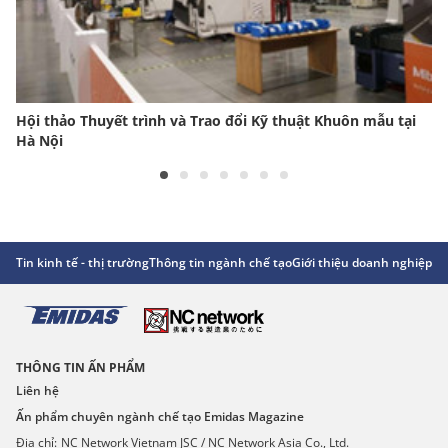
Hội thảo Thuyết trình và Trao đổi Kỹ thuật Khuôn mẫu tại
Hà Nội
Tin kinh tế - thị trường
Thông tin ngành chế tạo
Giới thiệu doanh nghiệp
Gó
THÔNG TIN ẤN PHẨM
Liên hệ
Ấn phẩm chuyên ngành chế tạo Emidas Magazine
Địa chỉ:
NC Network Vietnam JSC / NC Network Asia Co., Ltd.