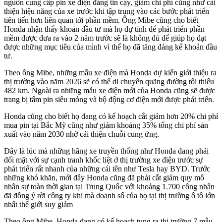
nguồn cung cấp pin xe điện đáng tin cậy, giảm chi phí cũng như cải
thiện hiệu năng của xe trước khi tập trung vào các bước phát triển
tiên tiến hơn liên quan tới phần mềm. Ông Mibe cũng cho biết
Honda nhận thấy khoản đầu tư mà họ dự tính để phát triển phần
mềm được đưa ra vào 2 năm trước sẽ là không đủ để giúp họ đạt
được những mục tiêu của mình vì thế họ đã tăng đáng kể khoản đầu
tư.
Theo ông Mibe, những mẫu xe điện mà Honda dự kiến giới thiệu ra
thị trường vào năm 2026 sẽ có thể di chuyển quãng đường tối thiểu
482 km. Ngoài ra những mẫu xe điện mới của Honda cũng sẽ được
trang bị tấm pin siêu mỏng và bộ động cơ điện mới được phát triển.
Honda cũng cho biết họ đang có kế hoạch cắt giảm hơn 20% chi phí
mua pin tại Bắc Mỹ cũng như giảm khoảng 35% tổng chi phí sản
xuất vào năm 2030 nhờ cải thiện chuỗi cung ứng.
Đây là lúc mà những hãng xe truyền thống như Honda đang phải
đối mặt với sự cạnh tranh khốc liệt ở thị trường xe điện trước sự
phát triển rất nhanh của những cái tên như Tesla hay BYD. Trước
những khó khăn, mới đây Honda cũng đã phải cắt giảm quy mô
nhân sự toàn thời gian tại Trung Quốc với khoảng 1.700 công nhân
đã đồng ý rời công ty khi mà doanh số của họ tại thị trường ô tô lớn
nhất thế giới suy giảm
Theo ông Mibe, Honda đang có kế hoạch tung ra thị trường 7 mẫu