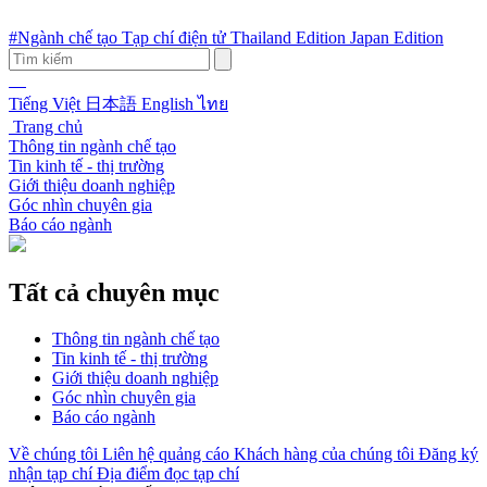
#Ngành chế tạo
Tạp chí điện tử
Thailand Edition
Japan Edition
Tiếng Việt
日本語
English
ไทย
Trang chủ
Thông tin ngành chế tạo
Tin kinh tế - thị trường
Giới thiệu doanh nghiệp
Góc nhìn chuyên gia
Báo cáo ngành
Tất cả chuyên mục
Thông tin ngành chế tạo
Tin kinh tế - thị trường
Giới thiệu doanh nghiệp
Góc nhìn chuyên gia
Báo cáo ngành
Về chúng tôi
Liên hệ quảng cáo
Khách hàng của chúng tôi
Đăng ký
nhận tạp chí
Địa điểm đọc tạp chí