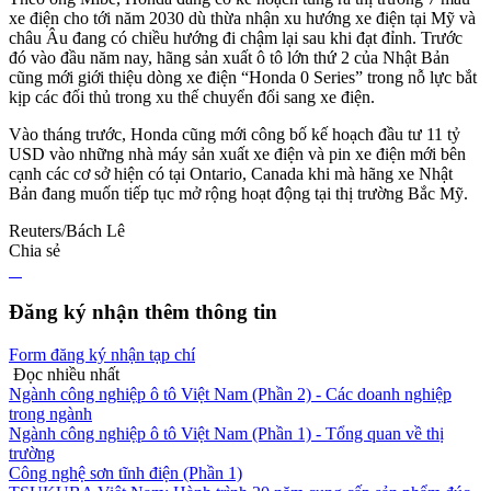
xe điện cho tới năm 2030 dù thừa nhận xu hướng xe điện tại Mỹ và
châu Âu đang có chiều hướng đi chậm lại sau khi đạt đỉnh. Trước
đó vào đầu năm nay, hãng sản xuất ô tô lớn thứ 2 của Nhật Bản
cũng mới giới thiệu dòng xe điện “Honda 0 Series” trong nỗ lực bắt
kịp các đối thủ trong xu thế chuyển đổi sang xe điện.
Vào tháng trước, Honda cũng mới công bố kế hoạch đầu tư 11 tỷ
USD vào những nhà máy sản xuất xe điện và pin xe điện mới bên
cạnh các cơ sở hiện có tại Ontario, Canada khi mà hãng xe Nhật
Bản đang muốn tiếp tục mở rộng hoạt động tại thị trường Bắc Mỹ.
Reuters/Bách Lê
Chia sẻ
Đăng ký nhận thêm thông tin
Form đăng ký nhận tạp chí
Đọc nhiều nhất
Ngành công nghiệp ô tô Việt Nam (Phần 2) - Các doanh nghiệp
trong ngành
Ngành công nghiệp ô tô Việt Nam (Phần 1) - Tổng quan về thị
trường
Công nghệ sơn tĩnh điện (Phần 1)