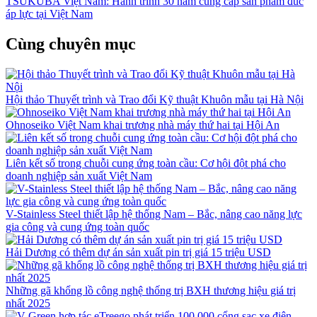
TSUKUBA Việt Nam: Hành trình 30 năm cung cấp sản phẩm đúc
áp lực tại Việt Nam
Cùng chuyên mục
Hội thảo Thuyết trình và Trao đổi Kỹ thuật Khuôn mẫu tại Hà Nội
Ohnoseiko Việt Nam khai trương nhà máy thứ hai tại Hội An
Liên kết số trong chuỗi cung ứng toàn cầu: Cơ hội đột phá cho
doanh nghiệp sản xuất Việt Nam
V-Stainless Steel thiết lập hệ thống Nam – Bắc, nâng cao năng lực
gia công và cung ứng toàn quốc
Hải Dương có thêm dự án sản xuất pin trị giá 15 triệu USD
Những gã khổng lồ công nghệ thống trị BXH thương hiệu giá trị
nhất 2025