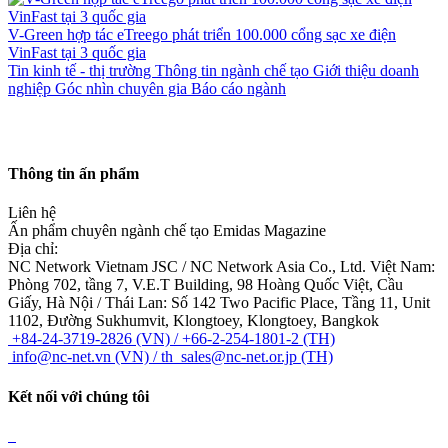
V-Green hợp tác eTreego phát triển 100.000 cổng sạc xe điện
VinFast tại 3 quốc gia
Tin kinh tế - thị trường
Thông tin ngành chế tạo
Giới thiệu doanh
nghiệp
Góc nhìn chuyên gia
Báo cáo ngành
Thông tin ấn phẩm
Liên hệ
Ấn phẩm chuyên ngành chế tạo Emidas Magazine
Địa chỉ:
NC Network Vietnam JSC / NC Network Asia Co., Ltd.
Việt Nam:
Phòng 702, tầng 7, V.E.T Building, 98 Hoàng Quốc Việt, Cầu
Giấy, Hà Nội / Thái Lan: Số 142 Two Pacific Place, Tầng 11, Unit
1102, Đường Sukhumvit, Klongtoey, Klongtoey, Bangkok
+84-24-3719-2826 (VN) / +66-2-254-1801-2 (TH)
info@nc-net.vn (VN) / th_sales@nc-net.or.jp (TH)
Kết nối với chúng tôi