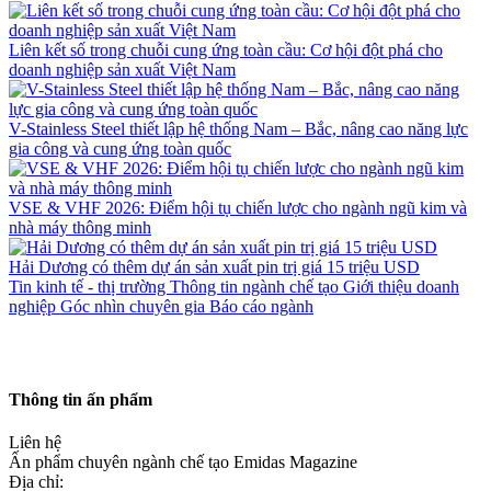
Liên kết số trong chuỗi cung ứng toàn cầu: Cơ hội đột phá cho
doanh nghiệp sản xuất Việt Nam
V-Stainless Steel thiết lập hệ thống Nam – Bắc, nâng cao năng lực
gia công và cung ứng toàn quốc
VSE & VHF 2026: Điểm hội tụ chiến lược cho ngành ngũ kim và
nhà máy thông minh
Hải Dương có thêm dự án sản xuất pin trị giá 15 triệu USD
Tin kinh tế - thị trường
Thông tin ngành chế tạo
Giới thiệu doanh
nghiệp
Góc nhìn chuyên gia
Báo cáo ngành
Thông tin ấn phẩm
Liên hệ
Ấn phẩm chuyên ngành chế tạo Emidas Magazine
Địa chỉ: