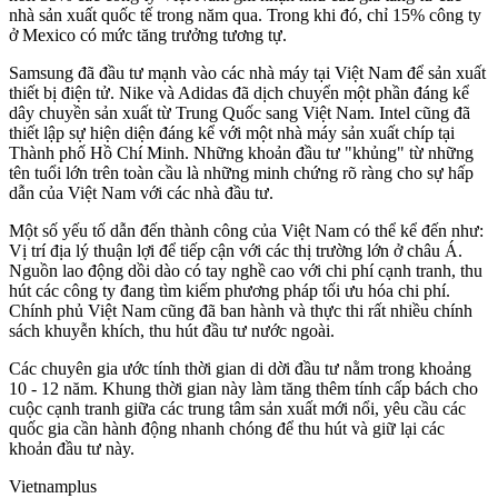
nhà sản xuất quốc tế trong năm qua. Trong khi đó, chỉ 15% công ty
ở Mexico có mức tăng trưởng tương tự.
Samsung đã đầu tư mạnh vào các nhà máy tại Việt Nam để sản xuất
thiết bị điện tử. Nike và Adidas đã dịch chuyển một phần đáng kể
dây chuyền sản xuất từ Trung Quốc sang Việt Nam. Intel cũng đã
thiết lập sự hiện diện đáng kể với một nhà máy sản xuất chíp tại
Thành phố Hồ Chí Minh. Những khoản đầu tư "khủng" từ những
tên tuổi lớn trên toàn cầu là những minh chứng rõ ràng cho sự hấp
dẫn của Việt Nam với các nhà đầu tư.
Một số yếu tố dẫn đến thành công của Việt Nam có thể kể đến như:
Vị trí địa lý thuận lợi để tiếp cận với các thị trường lớn ở châu Á.
Nguồn lao động dồi dào có tay nghề cao với chi phí cạnh tranh, thu
hút các công ty đang tìm kiếm phương pháp tối ưu hóa chi phí.
Chính phủ Việt Nam cũng đã ban hành và thực thi rất nhiều chính
sách khuyễn khích, thu hút đầu tư nước ngoài.
Các chuyên gia ước tính thời gian di dời đầu tư nằm trong khoảng
10 - 12 năm. Khung thời gian này làm tăng thêm tính cấp bách cho
cuộc cạnh tranh giữa các trung tâm sản xuất mới nổi, yêu cầu các
quốc gia cần hành động nhanh chóng để thu hút và giữ lại các
khoản đầu tư này.
Vietnamplus