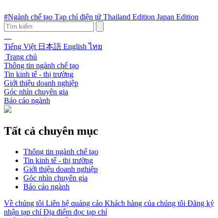
#Ngành chế tạo
Tạp chí điện tử
Thailand Edition
Japan Edition
Tiếng Việt
日本語
English
ไทย
Trang chủ
Thông tin ngành chế tạo
Tin kinh tế - thị trường
Giới thiệu doanh nghiệp
Góc nhìn chuyên gia
Báo cáo ngành
Tất cả chuyên mục
Thông tin ngành chế tạo
Tin kinh tế - thị trường
Giới thiệu doanh nghiệp
Góc nhìn chuyên gia
Báo cáo ngành
Về chúng tôi
Liên hệ quảng cáo
Khách hàng của chúng tôi
Đăng ký
nhận tạp chí
Địa điểm đọc tạp chí