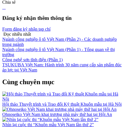
Chia sẻ
Đăng ký nhận thêm thông tin
Form đăng ký nhận tạp chí
Đọc nhiều nhất
Ngành công nghiệp ô tô Việt Nam (Phần 2) - Các doanh nghiệp
trong ngành
Ngành công nghiệp ô tô Việt Nam (Phần 1) - Tổng quan về thị
trường
Công nghệ sơn tĩnh điện (Phần 1)
TSUKUBA Việt Nam: Hành trình 30 năm cung cấp sản phẩm đúc
áp lực tại Việt Nam
Cùng chuyên mục
Hội thảo Thuyết trình và Trao đổi Kỹ thuật Khuôn mẫu tại Hà Nội
Ohnoseiko Việt Nam khai trương nhà máy thứ hai tại Hội An
Nhìn lại cuộc thi “Khuôn mẫu Việt Nam lần thứ 2”