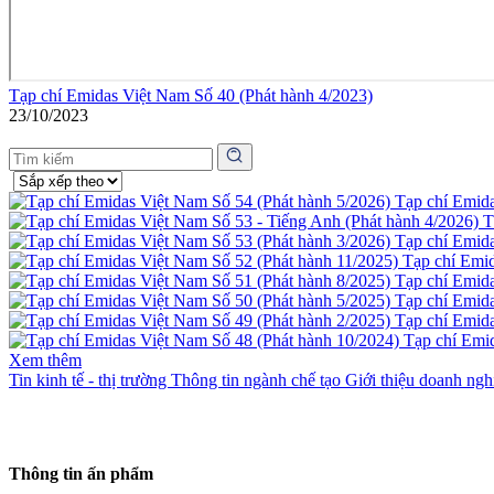
Tạp chí Emidas Việt Nam Số 40 (Phát hành 4/2023)
23/10/2023
Tạp chí Emid
T
Tạp chí Emid
Tạp chí Emi
Tạp chí Emid
Tạp chí Emid
Tạp chí Emid
Tạp chí Emi
Xem thêm
Tin kinh tế - thị trường
Thông tin ngành chế tạo
Giới thiệu doanh ng
Thông tin ấn phẩm