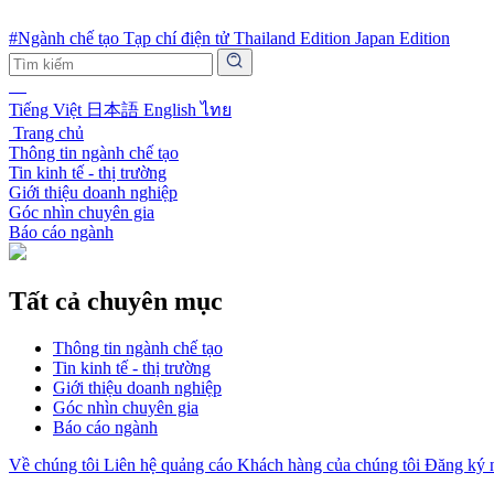
#Ngành chế tạo
Tạp chí điện tử
Thailand Edition
Japan Edition
Tiếng Việt
日本語
English
ไทย
Trang chủ
Thông tin ngành chế tạo
Tin kinh tế - thị trường
Giới thiệu doanh nghiệp
Góc nhìn chuyên gia
Báo cáo ngành
Tất cả chuyên mục
Thông tin ngành chế tạo
Tin kinh tế - thị trường
Giới thiệu doanh nghiệp
Góc nhìn chuyên gia
Báo cáo ngành
Về chúng tôi
Liên hệ quảng cáo
Khách hàng của chúng tôi
Đăng ký n