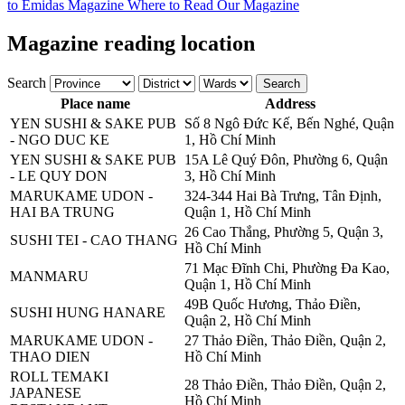
to Emidas Magazine
Where to Read Our Magazine
Magazine reading location
Search
Search
Place name
Address
YEN SUSHI & SAKE PUB
Số 8 Ngô Đức Kế, Bến Nghé, Quận
- NGO DUC KE
1, Hồ Chí Minh
YEN SUSHI & SAKE PUB
15A Lê Quý Đôn, Phường 6, Quận
- LE QUY DON
3, Hồ Chí Minh
MARUKAME UDON -
324-344 Hai Bà Trưng, Tân Định,
HAI BA TRUNG
Quận 1, Hồ Chí Minh
26 Cao Thắng, Phường 5, Quận 3,
SUSHI TEI - CAO THANG
Hồ Chí Minh
71 Mạc Đĩnh Chi, Phường Đa Kao,
MANMARU
Quận 1, Hồ Chí Minh
49B Quốc Hương, Thảo Điền,
SUSHI HUNG HANARE
Quận 2, Hồ Chí Minh
MARUKAME UDON -
27 Thảo Điền, Thảo Điền, Quận 2,
THAO DIEN
Hồ Chí Minh
ROLL TEMAKI
28 Thảo Điền, Thảo Điền, Quận 2,
JAPANESE
Hồ Chí Minh