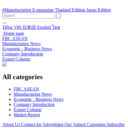
#Manufacturing
E-magazine
Thailand Edition
Japan Edition
Tiếng Việt
日本語
English
ไทย
Home page
FBC ASEAN
Manufacturing News
Economic - Business News
Company Introduction
Expert Column
All categories
FBC ASEAN
Manufacturing News
Economic - Business News
Company Introduction
Expert Column
Market Report
About Us
Contact for Advertising
Our Valued Customers
Subscribe