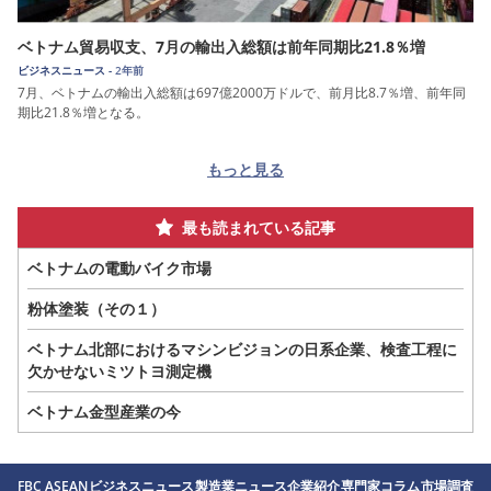
ベトナム貿易収支、7月の輸出入総額は前年同期比21.8％増
ビジネスニュース -
2年前
7月、ベトナムの輸出入総額は697億2000万ドルで、前月比8.7％増、前年同
期比21.8％増となる。
もっと見る
最も読まれている記事
ベトナムの電動バイク市場
粉体塗装（その１）
ベトナム北部におけるマシンビジョンの日系企業、検査工程に
欠かせないミツトヨ測定機
ベトナム金型産業の今
FBC ASEAN
ビジネスニュース
製造業ニュース
企業紹介
専門家コラム
市場調査