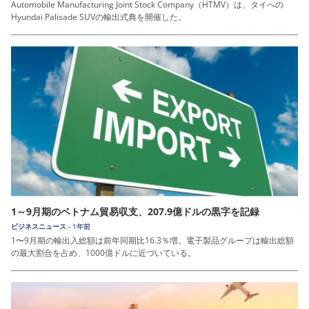
Automobile Manufacturing Joint Stock Company（HTMV）は、タイへの
Hyundai Palisade SUVの輸出式典を開催した。
1～9月期のベトナム貿易収支、207.9億ドルの黒字を記録
ビジネスニュース -
1年前
1〜9月期の輸出入総額は前年同期比16.3％増。電子製品グループは輸出総額
の最大割合を占め、1000億ドルに近づいている。