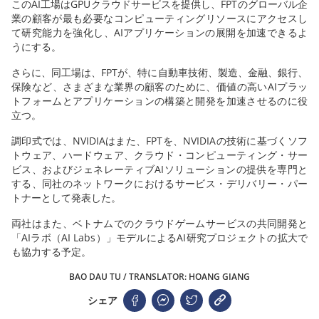
このAI工場はGPUクラウドサービスを提供し、FPTのグローバル企
業の顧客が最も必要なコンピューティングリソースにアクセスし
て研究能力を強化し、AIアプリケーションの展開を加速できるよ
うにする。
さらに、同工場は、FPTが、特に自動車技術、製造、金融、銀行、
保険など、さまざまな業界の顧客のために、価値の高いAIプラッ
トフォームとアプリケーションの構築と開発を加速させるのに役
立つ。
調印式では、NVIDIAはまた、FPTを、NVIDIAの技術に基づくソフ
トウェア、ハードウェア、クラウド・コンピューティング・サー
ビス、およびジェネレーティブAIソリューションの提供を専門と
する、同社のネットワークにおけるサービス・デリバリー・パー
トナーとして発表した。
両社はまた、ベトナムでのクラウドゲームサービスの共同開発と
「AIラボ（AI Labs）」モデルによるAI研究プロジェクトの拡大で
も協力する予定。
BAO DAU TU / TRANSLATOR: HOANG GIANG
シェア