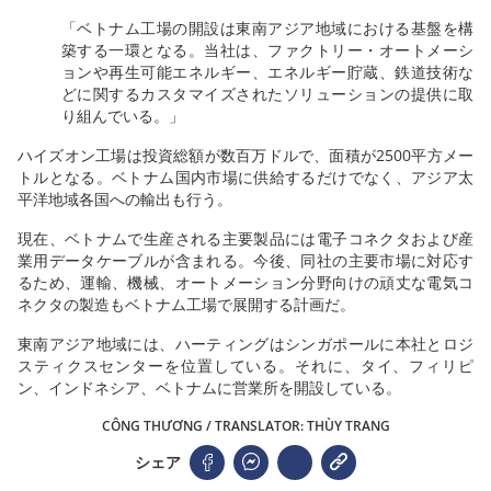
「ベトナム工場の開設は東南アジア地域における基盤を構
築する一環となる。当社は、ファクトリー・
オートメーシ
ョンや再生可能エネルギー、エネルギー貯蔵、鉄道技術な
どに関するカスタマイズされたソリューションの提供に取
り組んでいる。」
ハイズオン工場は投資総額が数百万ドルで、面積が2500平方メー
トルとなる。ベトナム国内市場に供給するだけでなく、アジア太
平洋地域各国への輸出も行う。
現在、ベトナムで生産される主要製品には電子コネクタおよび産
業用データケーブルが含まれる。今後、同社の主要市場に対応す
るため、運輸、機械、オートメーション分野向けの頑丈な電気コ
ネクタの製造もベトナム工場で展開する計画だ。
東南アジア地域には、ハーティングはシンガポールに本社とロジ
スティクスセンターを位置している。それに、タイ、フィリピ
ン、インドネシア、ベトナムに営業所を開設している。
CÔNG THƯƠNG / TRANSLATOR: THÙY TRANG
シェア